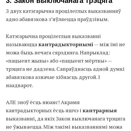
3. Закон выключанага трэцяга
З двух катэгарычна процілеглых выказванняў
адно абавязкова з’яўляецца праўдзівым.
Катэгарычна процілеглыя выказванні
называюцца
кантрадыкторнымі
— між імі не
можа быць нечага сярэдняга. Напрыклад:
«пацыент жывы» або «пацыент мёртвы» —
трэцяга не дадзена. Сапраўднасць адной думкі
абавязкова азначае хібнасць другой. І
наадварот.
АЛЕ зноў ёсць нюанс! Акрамя
кантрадыкторных ёсць яшчэ і
кантрарныя
выказванні, да якіх Закон выключанага трэцяга
не ўжываецца. Між такімі выказваннямі можа