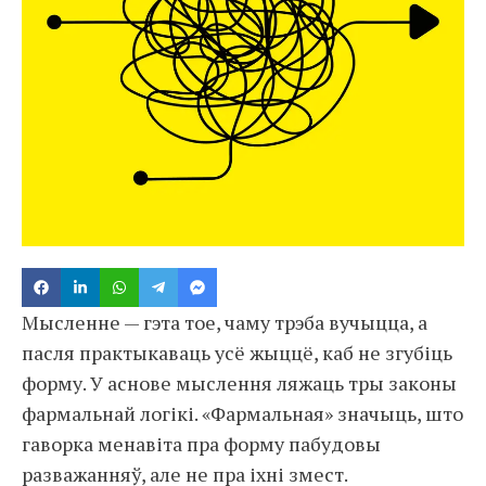
Мысленне — гэта тое, чаму трэба вучыцца, а
пасля практыкаваць усё жыццё, каб не згубіць
форму. У аснове мыслення ляжаць тры законы
фармальнай логікі. «Фармальная» значыць, што
гаворка менавіта пра форму пабудовы
разважанняў, але не пра іхні змест.