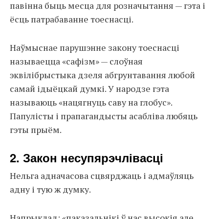
павінна быць месца для розначытання — гэта і
ёсць патрабаванне тоеснасці.
Наўмыснае парушэнне закону тоеснасці
называецца «сафізм» — слоўная
эквілібрыстыка дзеля абгрунтавання любой
самай ідыёцкай думкі. У народзе гэта
называюць «нацягнуць саву на глобус».
Папулісты і прапагандысты асабліва любяць
гэты прыём.
2. Закон несупярэчлівасці
Нельга адначасова сцвярджаць і адмаўляць
адну і тую ж думку.
Напрыклад: «паказальнікі ў нас высокія але