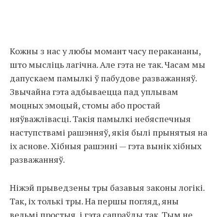
Кожны з нас у любы момант часу перакананы,
што мысліць лагічна. Але гэта не так. Часам мы
дапускаем памылкі ў пабудове разважанняў.
Звычайна гэта адбываецца пад уплывам
моцных эмоцый, стомы або простай
няўважлівасці. Такія памылкі небяспечныя
наступствамі рашэнняў, якія былі прынятыя на
іх аснове. Хібныя рашэнні — гэта вынік хібных
разважанняў.
Ніжэй прыведзены тры базавыя законы логікі.
Так, іх толькі тры. На першы погляд, яны
вельмі простыя, і гэта сапраўды так. Тым не