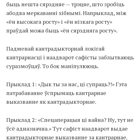
быць нешта сярэдняе — трэцяе, што зробіць
абодва меркаванні хібнымі. Напрыклад, між
«ён высокага росту» і «ён нізкага росту»
праўдай можа быць «ён сярэдняга росту».
Падменай кантрадыкторнай локігай
кантрарнасці і наадварот сафісты заблытваюць
суразмоўцаў. То бок маніпулююць.
Прыклад 1: «Дык ты за нас, ці супраць?!» Гэта
патрабаванне ўспрымаць кантрарнае
выказванне як кантрадыкторнае.
Прыклад 2: «Спецаперацыя ці вайна? Ну, тут не
ўсё адназначна.» Тут сафіст наадварот выдае
кантрадыкторнае выказванне за кантрарнае.