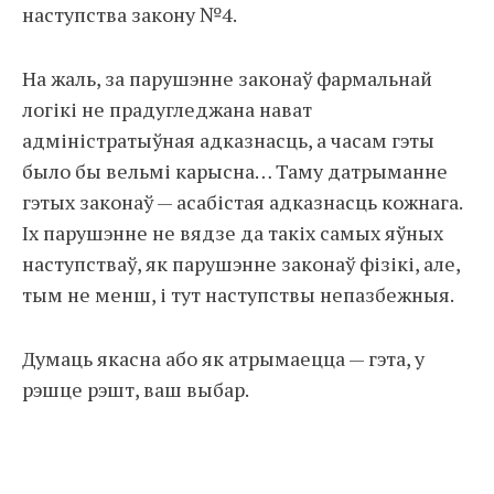
наступства закону №4.
На жаль, за парушэнне законаў фармальнай
логікі не прадугледжана нават
адміністратыўная адказнасць, а часам гэты
было бы вельмі карысна… Таму датрыманне
гэтых законаў — асабістая адказнасць кожнага.
Іх парушэнне не вядзе да такіх самых яўных
наступстваў, як парушэнне законаў фізікі, але,
тым не менш, і тут наступствы непазбежныя.
Думаць якасна або як атрымаецца — гэта, у
рэшце рэшт, ваш выбар.