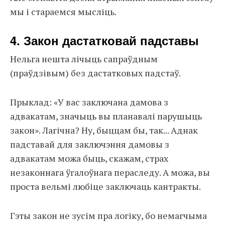
мы і стараемся мысліць.
4. Закон дастатковай падставы
Нельга нешта лічыць сапраўдным
(праўдзівым) без дастатковых падстаў.
Прыклад: «У вас заключана дамова з
адвакатам, значыць вы планавалі парушыць
закон». Лагічна? Ну, быццам бы, так... Аднак
падставай для заключэння дамовы з
адвакатам можа быць, скажам, страх
незаконнага ўгалоўнага пераследу. А можа, вы
проста вельмі любіце заключаць кантракты.
Гэты закон не зусім пра логіку, бо немагчыма