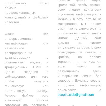
пространство полно
кроме той, чтобы помочь
обмана,
всем людям критически
профессиональных
оценивать информацию в
манипуляций и фэйковых
медиа и в сети. Что-то из
новостей.
материалов мы пишем
сами, что-то заимствует на
профильных сайтах или в
Фэйки — это
книгах. Данный сайт
информационная
сделан на чистом
мистификация или
энтузиазме авторов. Будем
намеренное
благодарны за советы и
распространение
критику, но просим
дезинформации в
терпения и понимания,
социальных медиа и
если что-то из
традиционных СМИ с
размещенной здесь
целью введения в
информации лично Вас
заблуждение, для того
задевает. Дельные советы
чтобы получить
и другую информацию
финансовую или
присылайте на
политическую выгоду.
sceptic.club@gmail.com
Авторы фэйков часто
используют броские
заголовки или полностью