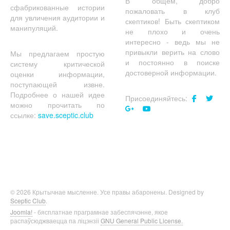
В общем, добро
сфабрикованные истории
пожаловать в клуб
для увличения аудитории и
скептиков! Быть скептиком
манипуляций.
не плохо и очень
интересно - ведь мы не
привыкли верить на слово
Мы предлагаем простую
и постоянно в поиске
систему критической
достоверной информации.
оценки информации,
поступающей извне.
Подробнее о нашей идее
Присоединяйтесь:
можно прочитать по
ссылке:
save.sceptic.club
© 2026 Крытычнае мысленне. Усе правы абаронены. Designed by
Sceptic Club
.
Joomla!
- бясплатнае праграмнае забеспячэнне, якое
распаўсюджваецца па ліцэнзіі
GNU General Public License.