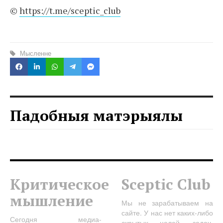
©
https://t.me/sceptic_club
Мысленне
Падобныя матэрыялы
Критическое
Sceptic Club
мышление
Мы не зарабатываем на
сайте. У нас нет каких-либо
Сегодня медиа-
скрытых целей, задач,