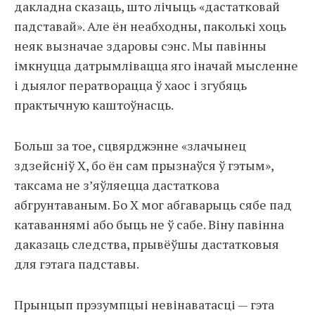
дакладна сказаць, што лічыць «дастатковай
падставай». Але ён неабходны, паколькі хоць
неяк вызначае здаровы сэнс. Мы павінны
імкнуцца датрымлівацца яго іначай мысленне
і дыялог ператворацца ў хаос і згубяць
практычную каштоўнасць.
Больш за тое, сцвярджэнне «злачынец
здзейсніў Х, бо ён сам прызнаўся ў гэтым»,
таксама не з’яўляецца дастаткова
абгрунтаваным. Бо Х мог абгаварыць сябе пад
катаваннямі або быць не ў сабе. Віну павінна
даказаць следства, прывёўшы дастатковыя
для гэтага падставы.
Прынцып прэзумпцыі невінаватасці — гэта