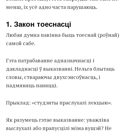
менш, іх усё адно часта парушаюць.
1. Закон тоеснасці
Любая думка павінна быць тоеснай (роўнай)
самой сабе.
Гэта патрабаванне адназначнасці і
дакладнасці ў выказванні. Нельга блытаць
словы, ствараючы двухсэнсоўнасць, і
падмяняць паняцці.
Прыклад: «студэнты праслухалі лекцыю».
Як разумець гэтае выказванне: уважліва
выслухалі або прапусцілі міма вушэй? Не