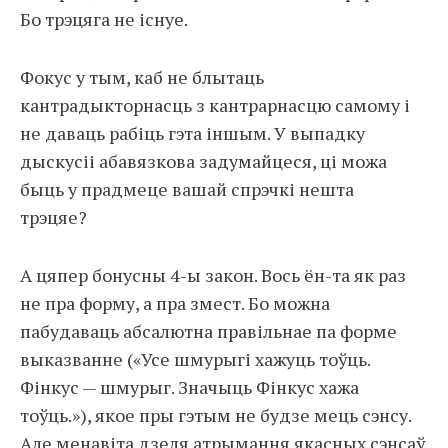
Бо трэцяга не існуе.
Фокус у тым, каб не блытаць
кантрадыкторнасць з кантрарнасцю самому і
не даваць рабіць гэта іншым. У выпадку
дыскусіі абавязкова задумайцеся, ці можа
быць у прадмеце вашай спрэчкі нешта
трэцяе?
А цяпер бонусны 4-ы закон. Вось ён-та як раз
не пра форму, а пра змест. Бо можна
пабудаваць абсалютна правільнае па форме
выказванне («Усе шмурыгі хажуць тоўць.
Фінкус — шмурыг. Значыць Фінкус хажа
тоўць.»), якое пры гэтым не будзе мець сэнсу.
Але менавіта дзеля атрымання якасных сэнсаў