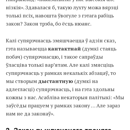
нізкія». Здавалася б, такую лухту можа вярзці
толькі псіх, навошта ўвогуле з гэтага рабіць
закон? Закон трэба, бо ёсць нюанс.
Калі супярэчнасць змяшчаецца ў адзін сказ,
гэта называецца
кантактнай
(думкі стаяць
побач) супярэчнасцю, і такое сапраўды
ўласціва толькі вар’ятам. Але калі змясціць
супярэчнасць у рамках некалькіх абзацаў, то
мы створым
дыстантную
(думкі на
адлегласці) супярэчнасць, і на гэта здольны
кожны з нас. Асабліва некаторыя палітыкі: «Мы
заўсёды працуем у рамках закону … Але зараз
нам не да законаў».