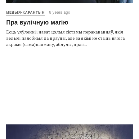
8 years ago
МЕДЫЯ-КАРАНТЫН
Пра вулічную магію
Ёсць уяўленні і нават цэлыя сістэмы перакананняў, якія
вельмі падобныя да праўды, але за якімі не стаіць нічога
акрамя (сама)падману, аблуды, прагі...