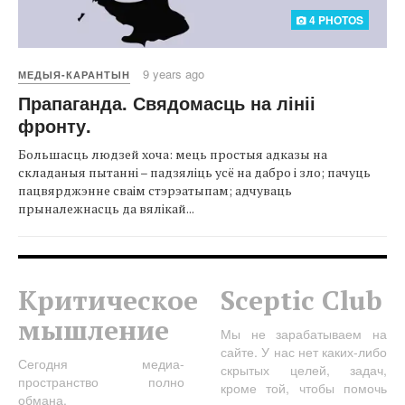
4 PHOTOS
9 years ago
МЕДЫЯ-КАРАНТЫН
Прапаганда. Свядомасць на лініі
фронту.
Большасць людзей хоча: мець простыя адказы на
складаныя пытанні – падзяліць усё на дабро і зло; пачуць
пацвярджэнне сваім стэрэатыпам; адчуваць
прыналежнасць да вялікай...
Критическое
Sceptic Club
мышление
Мы не зарабатываем на
сайте. У нас нет каких-либо
Сегодня медиа-
скрытых целей, задач,
пространство полно
кроме той, чтобы помочь
обмана,