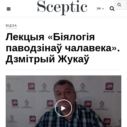
OFF CANVAS
ВІДЭА
Лекцыя «Біялогія
паводзінаў чалавека».
Дзмітрый Жукаў
WATCH THE VIDEO