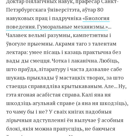
Доктар біялагічных навук, прафесар Санкт-
Петэрбургскага ўніверсітэта, аўтар 80
навуковых прац і падручніка
«Биология
поведения. Гуморальные механизмы.»
...
Чалавек вельмі разумны, кампетэнтны і
ўвогуле прыемны. Акрамя таго з талентам
лектара: умее пісаць і казаць практычна без
вады ды смецця. Чотка і лаканічна. Любіць,
што праўда, літаратуру і часта дазваляе сабе
шукаць прыклады ў мастацкіх творах, за што
стаецца справядліва крытыкаваным. Але... Ну,
гэта ягоная асабістая справа. Калі яна ня
шкодзіць агульнай справе (а яна ня шкодзіць),
то чаму бы і не? У сваіх кнігах падобныя
лірычныя адступленні ён вылучае ў асобныя
блокі, якія можна прапусціць, не баючыся