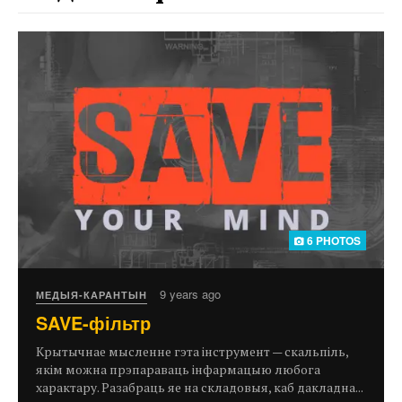
6 PHOTOS
9 years ago
МЕДЫЯ-КАРАНТЫН
SAVE-фільтр
Крытычнае мысленне гэта інструмент — скальпіль,
якім можна прэпараваць інфармацыю любога
характару. Разабраць яе на складовыя, каб дакладна...