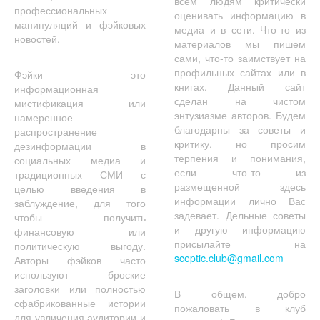
всем людям критически
профессиональных
оценивать информацию в
манипуляций и фэйковых
медиа и в сети. Что-то из
новостей.
материалов мы пишем
сами, что-то заимствует на
профильных сайтах или в
Фэйки — это
книгах. Данный сайт
информационная
сделан на чистом
мистификация или
энтузиазме авторов. Будем
намеренное
благодарны за советы и
распространение
критику, но просим
дезинформации в
терпения и понимания,
социальных медиа и
если что-то из
традиционных СМИ с
размещенной здесь
целью введения в
информации лично Вас
заблуждение, для того
задевает. Дельные советы
чтобы получить
и другую информацию
финансовую или
присылайте на
политическую выгоду.
sceptic.club@gmail.com
Авторы фэйков часто
используют броские
заголовки или полностью
В общем, добро
сфабрикованные истории
пожаловать в клуб
для увличения аудитории и