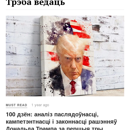
Трэба ведаць
1 year ago
MUST READ
100 дзён: аналіз паслядоўнасці,
кампетэнтнасці і законнасці рашэнняў
Дональда Трампа за першыя тры