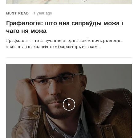
1 year ago
MUST READ
Графалогія: што яна сапраўды можа і
чаго ня можа
Графалогія — гэта вучэнне, згодна з якім почырк моцна
звязаны з псіхалагічнымі характарыстыкамі...
Play