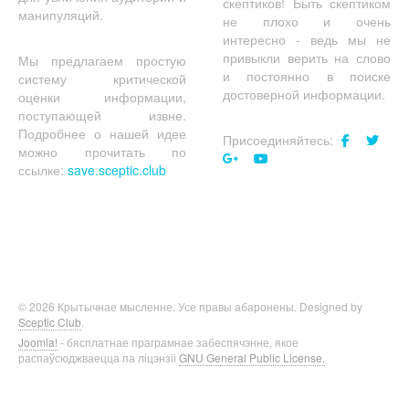
скептиков! Быть скептиком
манипуляций.
не плохо и очень
интересно - ведь мы не
привыкли верить на слово
Мы предлагаем простую
и постоянно в поиске
систему критической
достоверной информации.
оценки информации,
поступающей извне.
Подробнее о нашей идее
Присоединяйтесь:
можно прочитать по
ссылке:
save.sceptic.club
© 2026 Крытычнае мысленне. Усе правы абаронены. Designed by
Sceptic Club
.
Joomla!
- бясплатнае праграмнае забеспячэнне, якое
распаўсюджваецца па ліцэнзіі
GNU General Public License.