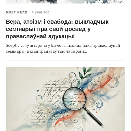
1 year ago
MUST READ
Вера, атэізм і свабода: выкладчык
семінарыі пра свой досвед у
праваслаўнай адукацыі
Sceptic узяў інтэрв’ю ў былога выкладчыка праваслаўнай
семінарыі, які адпрацаваў там чатыры з...