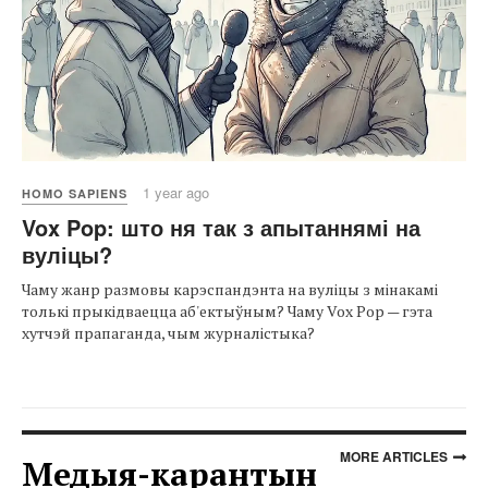
1 year ago
HOMO SAPIENS
Vox Pop: што ня так з апытаннямі на
вуліцы?
Чаму жанр размовы карэспандэнта на вуліцы з мінакамі
толькі прыкідваецца аб'ектыўным? Чаму Vox Pop — гэта
хутчэй прапаганда, чым журналістыка?
MORE ARTICLES
Медыя-карантын