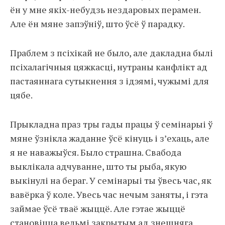
ён у мне якіх-небудзь нездаровых перамен.
Але ён мяне запэўніў, што ўсё ў парадку.
Праблем з псіхікай не было, але дакладна былі
псіхалагічныя цяжкасці, нутраны канфлікт ад
пастаяннага сутыкнення з ідэямі, чужымі для
цябе.
Прыкладна праз тры гады працы ў семінарыі ў
мяне ўзнікла жаданне ўсё кінуць і з’ехаць, але
я не наважыўся. Было страшна. Свабода
выклікала адчуванне, што ты рыба, якую
выкінулі на бераг. У семінарыі ты ўвесь час, як
вавёрка ў коле. Увесь час нечым заняты, і гэта
займае ўсё тваё жыццё. Але гэтае жыццё
становіцца вельмі закрытым ад знешняга