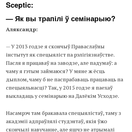
Sceptic:
— Як вы трапілі ў семінарыю?
Аляксандр:
— У 2013 годзе я скончыў Праваслаўны
інстытут як спецыяліст па рэлігіязнаўстве.
Пасля я працаваў на заводзе, але падумаў: а
чаму я гэтым займаюся? У мяне ж ёсць
дыплом, чаму б не паспрабаваць працаваць па
спецыяльнасці? Так, у 2015 годзе я паехаў
выкладаць у семінарыю на Далёкім Усходзе.
Насамрэч там бракавала спецыялістаў, таму з
акадэміі адпраўлялі студэнтаў, якія ўжо
скончылі навучанне, але яшчэ не атрымалі