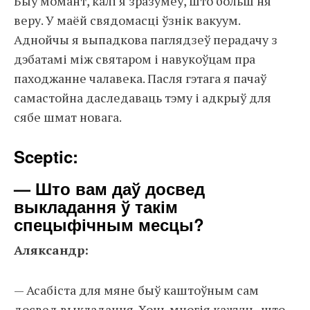
Быў момант, калі я зразумеў, што больш ня
веру. У маёй свядомасці ўзнік вакуум.
Аднойчы я выпадкова паглядзеў перадачу з
дэбатамі між святаром і навукоўцам пра
паходжанне чалавека. Пасля гэтага я пачаў
самастойна даследаваць тэму і адкрыў для
сябе шмат новага.
Sceptic:
— Што вам даў досвед
выкладання ў такім
спецыфічным месцы?
Аляксандр:
— Асабіста для мяне быў каштоўным сам
досвед выкладання. Хоць многія кажуць, што