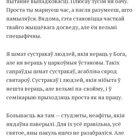
пытанне выпадковасці. Плюсаў зусім ня бачу.
Проста ты марнуеш час, а пасля разумееш, што
памыляўся. Вядома, гэта становіцца часткай
твайго жыццёвага досведу, але ён вельмі
спецыфічны.
Я шмат сустракаў людзей, якія вераць у Бога,
але ня вераць у царкоўныя ўстановы. Такіх
сапраўды шмат сустракаў, асабліва сярод
святароў. Сустракаў і людзей, якія нібыта ў
нешта вераць, але вельмі па-свойму, і ў
семінарыю прыходзяць проста як на працу.
Большасць жа там — студэнты, неафіты, якія
нядаўна паверылі. Для іх усё правільна, усё
святое, яны пакуль яшчэ не разабраліся. Але