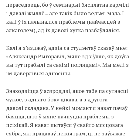
пераседзець, бо ў семінарыі бясплатна кармілі
і давалі жыллё... але такіх было вельмі мала. І
калі ў іх пачыналіся праблемы (найчасцей з
алкаголем), ад іх даволі хутка пазбаўляліся.
Калі я з’язджаў, адзін са студэнтаў сказаў мне:
«Аляксандр Рыгоравіч, мяне здзіўляе, як доўга
вы тут прабылі са сваімі поглядамі». Мы мелі з
ім даверлівыя адносіны.
Знаходзіцца ў асяроддзі, якое табе па сутнасці
чужое, з аднаго боку цікава, а з другога —
даволі складана. У нейкі момант я нават пачаў
баяцца, што ў мяне пачнуцца праблемы з
псіхікай. Я нават пытаўся ў свайго мясцовага
сябра, які працаваў псіхіятрам, ці не заўважае