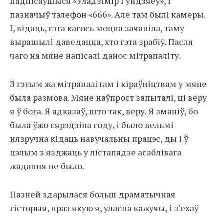
падпісаўшыся «Уладзімір Гундзяеў», і
пазначыў тэлефон «666». Але там былі камеры.
І, відаць, гэта кагось моцна зачапіла, таму
вырашылі даведацца, хто гэта зрабіў. Пасля
чаго на мяне напісалі данос мітрапаліту.
З гэтым жа мітрапалітам і кіраўніцтвам у мяне
была размова. Мяне наўпрост запыталі, ці веру
я ў бога. Я адказаў, што так, веру. Я зманіў, бо
была ўжо сярэдзіна году, і было вельмі
нязручна кідаць навучальны працэс, ды і ў
цэлым з'язджаць у лістападзе асаблівага
жадання не было.
Пазней здарылася больш драматычная
гісторыя, праз якую я, уласна кажучы, і з'ехаў