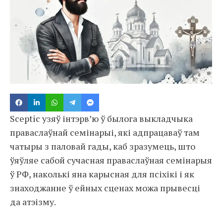
Sceptic узяў інтэрв’ю ў былога выкладчыка
праваслаўнай семінарыі, які адпрацаваў там
чатыры з паловай гады, каб зразумець, што
ўяўляе сабой сучасная праваслаўная семінарыя
ў РФ, наколькі яна карысная для псіхікі і як
знаходжанне ў ейных сценах можа прывесці
да атэізму.