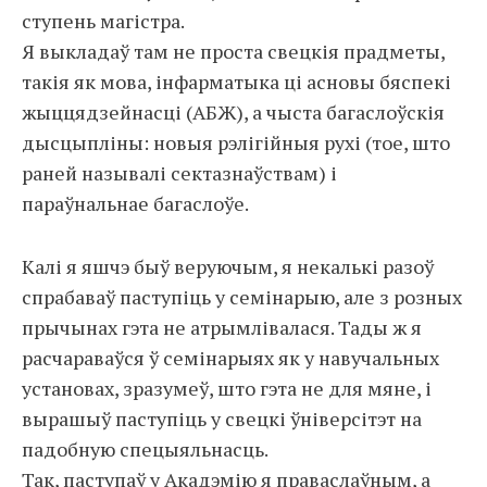
ступень магістра.
Я выкладаў там не проста свецкія прадметы,
такія як мова, інфарматыка ці асновы бяспекі
жыццядзейнасці (АБЖ), а чыста багаслоўскія
дысцыпліны: новыя рэлігійныя рухі (тое, што
раней называлі сектазнаўствам) і
параўнальнае багаслоўе.
Калі я яшчэ быў веруючым, я некалькі разоў
спрабаваў паступіць у семінарыю, але з розных
прычынах гэта не атрымлівалася. Тады ж я
расчараваўся ў семінарыях як у навучальных
установах, зразумеў, што гэта не для мяне, і
вырашыў паступіць у свецкі ўніверсітэт на
падобную спецыяльнасць.
Так, паступаў у Акадэмію я праваслаўным, а