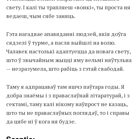
свету. І калі ты трапляеш «вонкі», ты проста ня
ведаеш, чым сябе заняць.
Гэта нагадвае апавяданні людзей, якія доўга
сядзелі ў турме, а пасля выйшлі на волю.
Чалавек настолькі адаптуецца да новага свету,
што ў звычайным жыцці яму вельмі няўтульна
— незразумела, што рабіць з гэтай свабодай.
Таму я адпрацаваў там яшчэ паўтара годы. Я
добра знаёмы і з праваслаўнай літаратурай, і з
сектамі, таму калі нікому наўпрост не казаць,
што ты не праваслаўных поглядаў, то і справы
да цябе ні ў кога ня будзе.