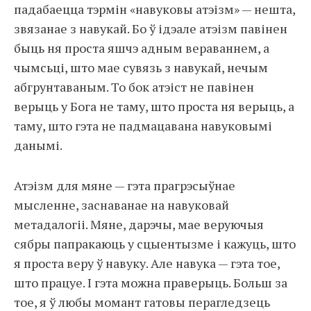
падабаецца тэрмін «навуковы атэізм» — нешта,
звязанае з навукай. Бо ў ідэале атэізм павінен
быць ня проста яшчэ адным вераваннем, а
чымсьці, што мае сувязь з навукай, нечым
абгрунтаваным. То бок атэіст не павінен
верыць у Бога не таму, што проста ня верыць, а
таму, што гэта не падмацавана навуковымі
данымі.
Атэізм для мяне — гэта прагрэсыўнае
мысленне, заснаванае на навуковай
метадалогіі. Мяне, дарэчы, мае веруючыя
сябры папракаюць у сцыентызме і кажуць, што
я проста веру ў навуку. Але навука — гэта тое,
што працуе. І гэта можна праверыць. Больш за
тое, я ў любы момант гатовы перагледзець