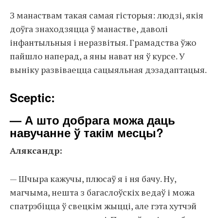
З манаствам такая самая гісторыя: людзі, якія
доўга знаходзяцца ў манастве, даволі
інфантыльныя і неразвітыя. Грамадства ўжо
пайшло наперад, а яны нават ня ў курсе. У
выніку развіваецца сацыяльная дэзадаптацыя.
Sceptic:
— А што добрага можа даць
навучанне ў такім месцы?
Аляксандр:
— Шчыра кажучы, плюсаў я і ня бачу. Ну,
магчыма, нешта з багаслоўскіх ведаў і можа
спатрэбіцца ў свецкім жыцці, але гэта хутчэй