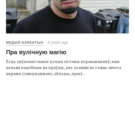
8 years ago
МЕДЫЯ-КАРАНТЫН
Пра вулічную магію
Ёсць уяўленні і нават цэлыя сістэмы перакананняў, якія
вельмі падобныя да праўды, але за якімі не стаіць нічога
акрамя (сама)падману, аблуды, прагі...