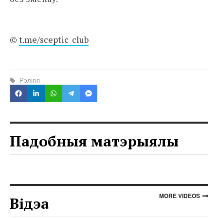
©
t.me/sceptic_club
Рэлігія
Падобныя матэрыялы
MORE VIDEOS
Відэа