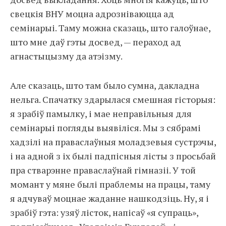
свецкія ВНУ моцна адрозніваюцца ад
семінарыі. Таму можна сказаць, што галоўнае,
што мне даў гэты досвед, — пераход ад
агнастыцызму да атэізму.
Але сказаць, што там было сумна, дакладна
нельга. Спачатку здарылася смешная гісторыя:
я зрабіў памылку, і мае неправільныя для
семінарыі погляды выявіліся. Мы з сябрамі
хадзілі на праваслаўныя моладзевыя сустрэчы,
і на адной з іх былі падпісныя лісты з просьбай
пра стварэнне праваслаўнай гімназіі. У той
момант у мяне былі праблемы на працы, таму
я адчуваў моцнае жаданне нашкодзіць. Ну, я і
зрабіў гэта: узяў лісток, напісаў «я супраць»,