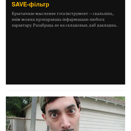
SAVE-фільтр
Крытычнае мысленне гэта інструмент — скальпіль,
якім можна прэпараваць інфармацыю любога
характару. Разабраць яе на складовыя, каб дакладна...