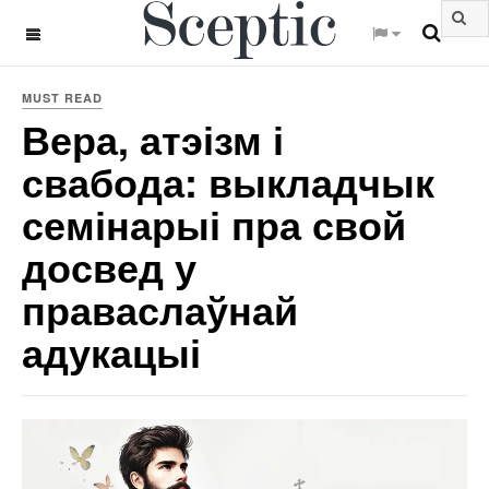
OFF CANVAS
MUST READ
Вера, атэізм і
свабода: выкладчык
семінарыі пра свой
досвед у
праваслаўнай
адукацыі