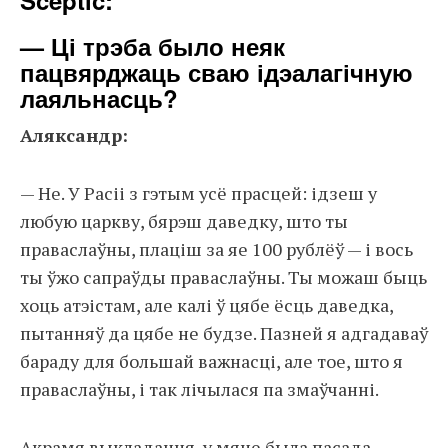
Sceptic:
— Ці трэба было неяк
пацвярджаць сваю ідэалагічную
лаяльнасць?
Аляксандр:
— Не. У Расіі з гэтым усё прасцей: ідзеш у
любую царкву, бярэш даведку, што ты
праваслаўны, плаціш за яе 100 рублёў — і вось
ты ўжо сапраўды праваслаўны. Ты можаш быць
хоць атэістам, але калі ў цябе ёсць даведка,
пытанняў да цябе не будзе. Пазней я адгадаваў
бараду для большай важнасці, але тое, што я
праваслаўны, і так лічылася па змаўчанні.
Акрамя выкладання, у мяне была пасада