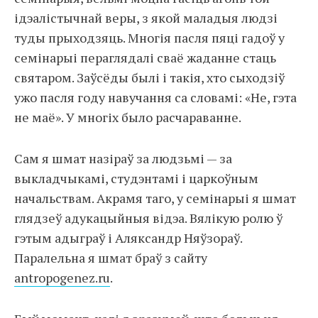
ідэалістычнай веры, з якой маладыя людзі
туды прыходзяць. Многія пасля пяці гадоў у
семінарыі пераглядалі сваё жаданне стаць
святаром. Заўсёды былі і такія, хто сыходзіў
ужо пасля году навучання са словамі: «Не, гэта
не маё». У многіх было расчараванне.
Сам я шмат назіраў за людзьмі — за
выкладчыкамі, студэнтамі і царкоўным
начальствам. Акрамя таго, у семінарыі я шмат
глядзеў адукацыйныя відэа. Вялікую ролю ў
гэтым адыграў і Аляксандр Няўзораў.
Паралельна я шмат браў з сайту
antropogenez.ru
.