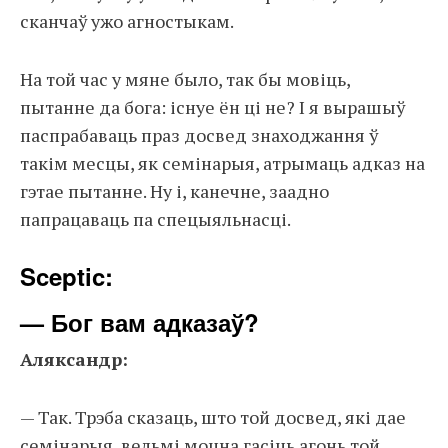
сканчаў ужо агностыкам.
На той час у мяне было, так бы мовіць,
пытанне да бога: існуе ён ці не? І я вырашыў
паспрабаваць праз досвед знаходжання ў
такім месцы, як семінарыя, атрымаць адказ на
гэтае пытанне. Ну і, канечне, заадно
папрацаваць па спецыяльнасці.
Sceptic:
— Бог вам адказаў?
Аляксандр:
— Так. Трэба сказаць, што той досвед, які дае
семінарыя, вельмі моцна гасіць агонь той