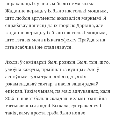
пераканаць іх у нечым было немагчыма.
Жаданне верыць у іх было настолькі моцным,
што любыя аргументы аказваліся марнымі. Я
спрабаваў данесці да іх тэорыю Дарвіна, але
жаданне верыць у іх было настолькі моцным,
што гэта ня мела ніякага эфекту. Праўда, я на
гэта асабліва і не спадзяваўся.
Людзі ў семінарыі былі розныя. Былі тыя, што,
умоўна кажучы, прыйшлі «з вуліцы». Але ў
асноўным туды траплялі людзі, якіх
рэкамендаваў святар, а пасля зацвярджаў
епіскап. Такім чынам, па маіх адчуваннях, каля
80% ці нават больш складалі вельмі рэлігійна
матываваныя людзі. Бывала, сустракаліся і
такія, каму проста трэба было недзе