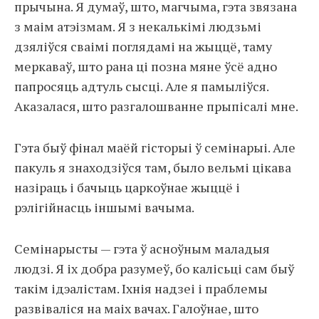
прычына. Я думаў, што, магчыма, гэта звязана
з маім атэізмам. Я з некалькімі людзьмі
дзяліўся сваімі поглядамі на жыццё, таму
меркаваў, што рана ці позна мяне ўсё адно
папросяць адтуль сысці. Але я памыліўся.
Аказалася, што разгалошванне прыпісалі мне.
Гэта быў фінал маёй гісторыі ў семінарыі. Але
пакуль я знаходзіўся там, было вельмі цікава
назіраць і бачыць царкоўнае жыццё і
рэлігійнасць іншымі вачыма.
Семінарысты — гэта ў асноўным маладыя
людзі. Я іх добра разумеў, бо калісьці сам быў
такім ідэалістам. Іхнія надзеі і праблемы
развіваліся на маіх вачах. Галоўнае, што