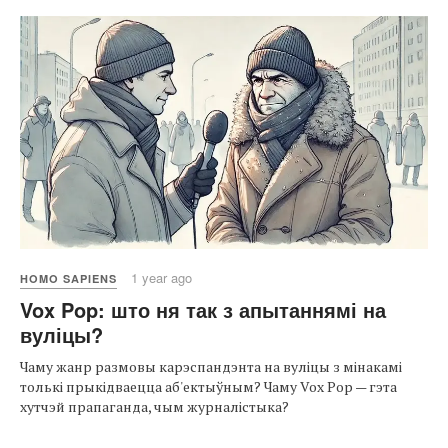
1 year ago
HOMO SAPIENS
Vox Pop: што ня так з апытаннямі на
вуліцы?
Чаму жанр размовы карэспандэнта на вуліцы з мінакамі
толькі прыкідваецца аб'ектыўным? Чаму Vox Pop — гэта
хутчэй прапаганда, чым журналістыка?