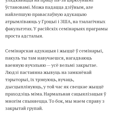
ўстановамі. Можа падацца дзіўным, але
найлепшую праваслаўную адукацыю
атрымліваюць у Грэцыі і ЗША, на тэалагічных
факультэтах. У расійскіх семінарыях праграмы
проста адсталыя.
Семінарская адукацыя і жыццё ў семінарыі,
пакуль ты там навучаешся, нагадваюць
ваенную вучэльню — усё вельмі закрытае.
Людзі пастаянна жывуць на замкнёнай
тэрыторыі, іх трэнуюць, вучаць,
дысцыплінуюць, у той час як свецкае жыццё
праходзіць міма. Нармальная сацыялізацыя ў
многім спыняецца. То бок, мы маем справу з
закрытай групай.