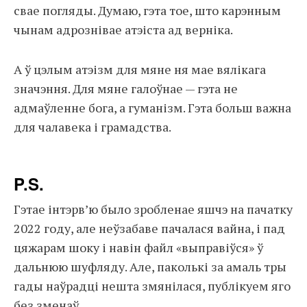
свае погляды. Думаю, гэта тое, што карэнным
чынам адрознівае атэіста ад верніка.
А ў цэлым атэізм для мяне ня мае вялікага
значэння. Для мяне галоўнае — гэта не
адмаўленне бога, а гуманізм. Гэта больш важна
для чалавека і грамадства.
P.S.
Гэтае інтэрв’ю было зробленае яшчэ на пачатку
2022 году, але неўзабаве пачалася вайна, і пад
цяжарам шоку і навін файл «выправіўся» ў
дальнюю шуфляду. Але, паколькі за амаль тры
гады наўрадці нешта змянілася, публікуем яго
без зменаў.