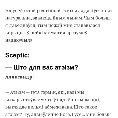
Ад усёй гэтай рэлігійнай тэмы я аддаліўся неяк
натуральна, эвалюцыйным чынам. Чым больш
я даведваўся, тым цяжэй мне станавілася
верыць, і ў нейкі момант я зразумеў —
надакучыла.
Sceptic:
— Што для вас атэізм?
Аляксандр:
— Атэізм — гэта тэрмін, які, калі мы
выкарыстоўваем яго ў надзённым жыцці,
выглядае вельмі абмежавана. Што такое
атэізм? Ну, адмаўленне Бога. І ўсё... Мне больш