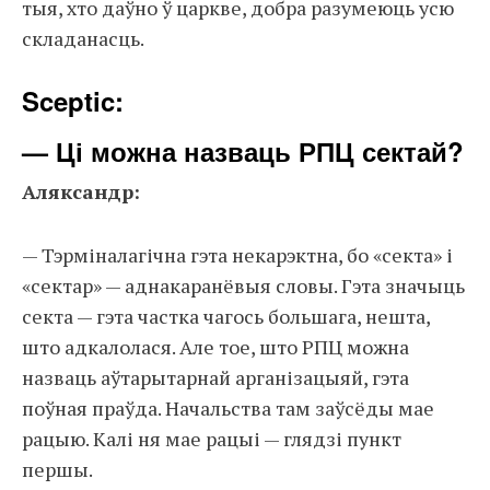
тыя, хто даўно ў царкве, добра разумеюць усю
складанасць.
Sceptic:
— Ці можна назваць РПЦ сектай?
Аляксандр:
— Тэрміналагічна гэта некарэктна, бо «секта» і
«сектар» — аднакаранёвыя словы. Гэта значыць
секта — гэта частка чагось большага, нешта,
што адкалолася. Але тое, што РПЦ можна
назваць аўтарытарнай арганізацыяй, гэта
поўная праўда. Начальства там заўсёды мае
рацыю. Калі ня мае рацыі — глядзі пункт
першы.