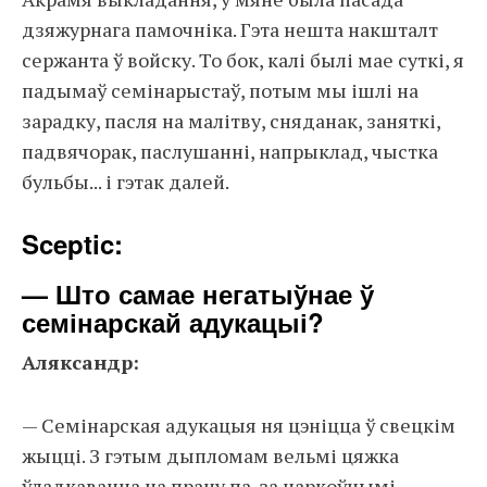
дзяжурнага памочніка. Гэта нешта накшталт
сержанта ў войску. То бок, калі былі мае суткі, я
падымаў семінарыстаў, потым мы ішлі на
зарадку, пасля на малітву, сняданак, заняткі,
падвячорак, паслушанні, напрыклад, чыстка
бульбы... і гэтак далей.
Sceptic:
— Што самае негатыўнае ў
семінарскай адукацыі?
Аляксандр:
— Семінарская адукацыя ня цэніцца ў свецкім
жыцці. З гэтым дыпломам вельмі цяжка
ўладкавацца на працу па-за царкоўнымі