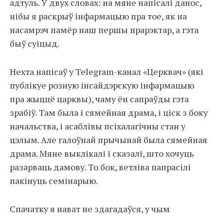
адтуль. У двух словах: на мяне напісалі данос,
нібы я раскрыў інфармацыю пра тое, як на
насамрэч памёр наш першы прарэктар, а гэта
быў суіцыд.
Нехта напісаў у Telegram-канал «Церквач» (які
публікуе розную інсайдэрскую інфармацыю
пра жыццё царквы), чаму ён сапраўды гэта
зрабіў. Там была і сямейная драма, і ціск з боку
начальства, і асаблівы псіхалагічны стан у
цэлым. Але галоўнай прычынай была сямейная
драма. Мяне выклікалі і сказалі, што хочуць
разарваць дамову. То бок, ветліва папрасілі
пакінуць семінарыю.
Спачатку я нават не здагадаўся, у чым